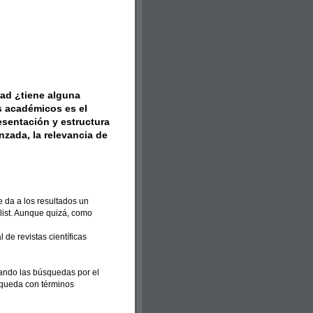
ad ¿tiene alguna
s académicos es el
esentación y estructura
zada, la relevancia de
e da a los resultados un
-list. Aunque quizá, como
 de revistas científicas
ltrando las búsquedas por el
úsqueda con términos