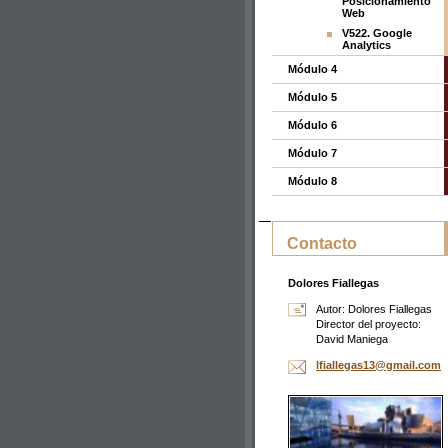
Posicionamiento
Web
V522. Google
Analytics
Módulo 4
Módulo 5
Módulo 6
Módulo 7
Módulo 8
Contacto
Dolores Fiallegas
Autor: Dolores Fiallegas
Director del proyecto:
David Maniega
lfialleg
as13@gma
il.com