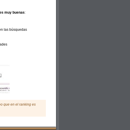
des muy buenas
:
en las búsquedas
dades
o que en el ranking es