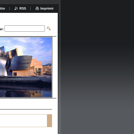
itio
RSS
Imprimir
ar: