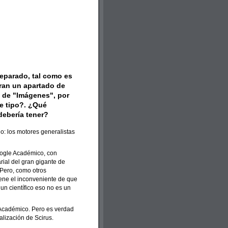
eparado, tal como es
eran un apartado de
 de "Imágenes", por
e tipo?. ¿Qué
debería tener?
o: los motores generalistas
ogle Académico, con
ial del gran gigante de
 Pero, como otros
ene el inconveniente de que
 un científico eso no es un
Académico. Pero es verdad
lización de Scirus.