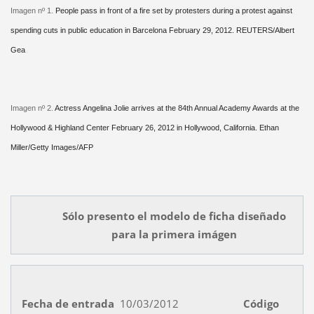
Imagen nº 1.
People pass in front of a fire set by protesters during a protest against
spending cuts in public education in Barcelona February 29, 2012. REUTERS/Albert
Gea
Imagen nº 2.
Actress Angelina Jolie arrives at the 84th Annual Academy Awards at the
Hollywood & Highland Center February 26, 2012 in Hollywood,
California. Ethan
Miller/Getty Images/AFP
Sólo presento el modelo de ficha diseñado
para la primera imágen
Fecha de entrada
10/03/2012
Código