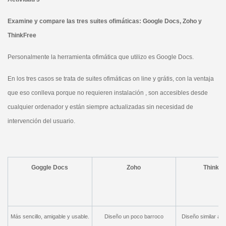
Examine y compare las tres suites ofimáticas: Google Docs, Zoho y
ThinkFree
Personalmente la herramienta ofimática que utilizo es Google Docs.
En los tres casos se trata de suites ofimáticas on line y grátis, con la ventaja
que eso conlleva porque no requieren instalación , son accesibles desde
cualquier ordenador y están siempre actualizadas sin necesidad de
intervención del usuario.
Goggle Docs
Zoho
ThinkFr
Más sencillo, amigable y usable.
Diseño un poco barroco
Diseño similar al 