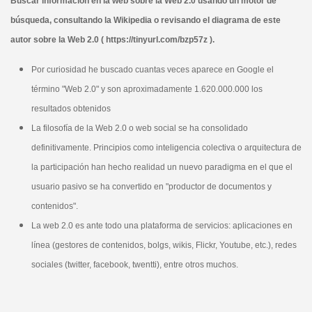
Buscar información en la web sobre la Web 2.0 usando un motor de
búsqueda, consultando la Wikipedia o revisando el diagrama de este
autor sobre la Web 2.0 ( https://tinyurl.com/bzp57z ).
Por curiosidad he buscado cuantas veces aparece en Google el
término "Web 2.0" y son aproximadamente 1.620.000.000 los
resultados obtenidos
La filosofía de la Web 2.0 o web social se ha consolidado
definitivamente. Principios como inteligencia colectiva o arquitectura de
la participación han hecho realidad un nuevo paradigma en el que el
usuario pasivo se ha convertido en "productor de documentos y
contenidos".
La web 2.0 es ante todo una plataforma de servicios: aplicaciones en
línea (gestores de contenidos, bolgs, wikis, Flickr, Youtube, etc.), redes
sociales (twitter, facebook, twentti), entre otros muchos.