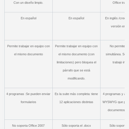
Con un diseño limpio.
Office tradi
En español
En español
En inglés /creo 
versión en e
Permite trabajar en equipo con
Permite trabajar en equipo con
No permite la
el mismo documento
el mismo documento (con
simultánea. Sólo
limitaciones) pero bloquea el
trabajo indi
párrafo que se está
modificando.
4 programas :Se pueden enviar
Es la suite más completa: tiene
4 programas y aña
formularios
12 aplicaciones distintas
WYSWYG que permi
documentos de 
No soporta Office 2007
Sólo soporta el .docx
Sólo soporta 