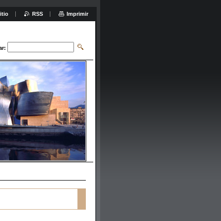
itio
RSS
Imprimir
ar: