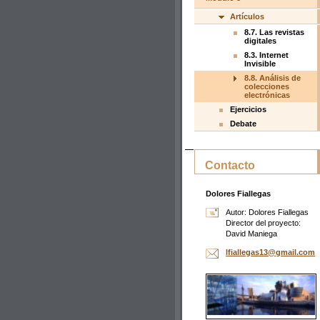
Artículos
8.7. Las revistas
digitales
8.3. Internet
Invisible
8.8. Análisis de
colecciones
electrónicas
Ejercicios
Debate
Contacto
Dolores Fiallegas
Autor: Dolores Fiallegas
Director del proyecto:
David Maniega
lfialleg
as13@gma
il.com