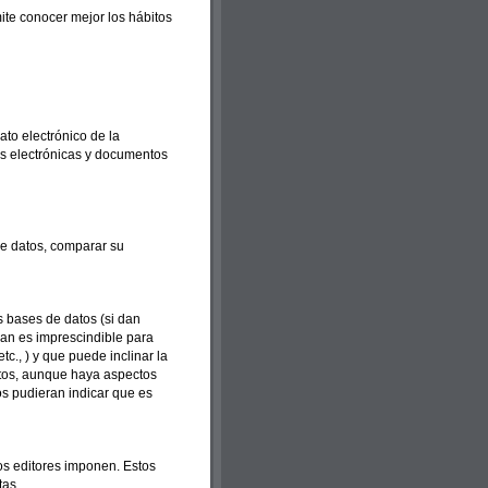
ite conocer mejor los hábitos
ato electrónico de la
das electrónicas y documentos
de datos, comparar su
 bases de datos (si dan
tran es imprescindible para
c., ) y que puede inclinar la
atos, aunque haya aspectos
os pudieran indicar que es
os editores imponen. Estos
tas.