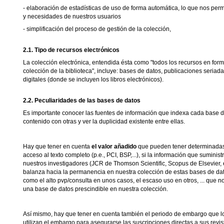
- elaboración de estadísticas de uso de forma automática, lo que nos perm
y necesidades de nuestros usuarios
- simplificación del proceso de gestión de la colección,
2.1. Tipo de recursos electrónicos
La colección electrónica, entendida ésta como "todos los recursos en form
colección de la biblioteca", incluye: bases de datos, publicaciones seria
digitales (donde se incluyen los libros electrónicos).
2.2. Peculiaridades de las bases de datos
Es importante conocer las fuentes de información que indexa cada base 
contenido con otras y ver la duplicidad existente entre ellas.
Hay que tener en cuenta
el valor añadido
que pueden tener determinadas
acceso al texto completo (p.e., PCI, BSP,...), si la información que suminis
nuestros investigadores (JCR de Thomson Scientific, Scopus de Elsevier, et
balanza hacia la permanencia en nuestra colección de estas bases de d
como el alto pvp/consulta en unos casos, el escaso uso en otros, ... que n
una base de datos prescindible en nuestra colección.
Así mismo, hay que tener en cuenta también el periodo de embargo que l
utilizan el embargo para asegurarse las suscripciones directas a sus revis