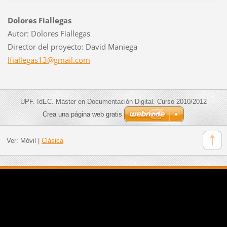
Dolores Fiallegas
Autor: Dolores Fiallegas
Director del proyecto: David Maniega
lfialleg
as13@gma
il.com
UPF. IdEC. Máster en Documentación Digital. Curso 2010/2012
Crea una página web gratis
Ver:
Móvil
|
Clásica