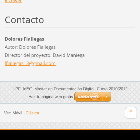
« Volver
Contacto
Dolores Fiallegas
Autor: Dolores Fiallegas
Director del proyecto: David Maniega
lfialleg
as13@gma
il.com
UPF. IdEC. Máster en Documentación Digital. Curso 2010/2012
Haz tu página web gratis
Ver:
Móvil
|
Clásica