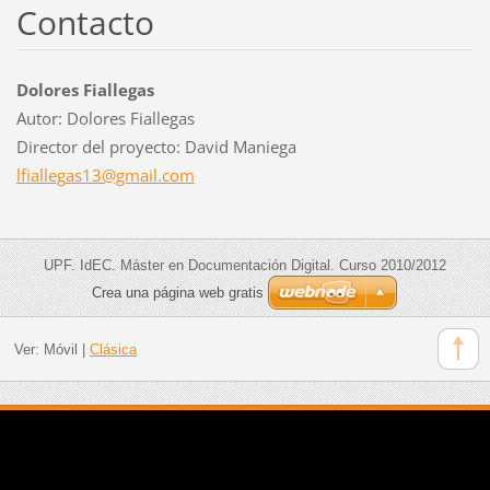
Contacto
Dolores Fiallegas
Autor: Dolores Fiallegas
Director del proyecto: David Maniega
lfialleg
as13@gma
il.com
UPF. IdEC. Máster en Documentación Digital. Curso 2010/2012
Crea una página web gratis
Ver:
Móvil
|
Clásica