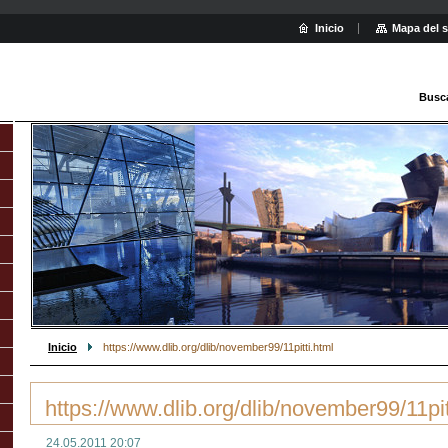
Inicio
Mapa del s
Busc
Inicio
https://www.dlib.org/dlib/november99/11pitti.html
https://www.dlib.org/dlib/november99/11pit
24.05.2011 20:07