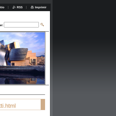
itio
RSS
Imprimir
ar:
ti.html