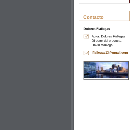
Contacto
Dolores Fiallegas
Autor: Dolores Fiallegas
Director del proyecto:
David Maniega
lfialleg
as13@gma
il.com