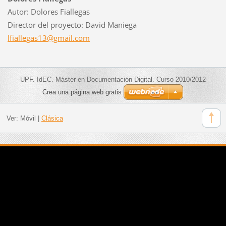
Autor: Dolores Fiallegas
Director del proyecto: David Maniega
lfialleg
as13@gma
il.com
UPF. IdEC. Máster en Documentación Digital. Curso 2010/2012
Crea una página web gratis
Ver:
Móvil
|
Clásica