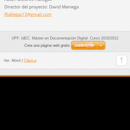
Director del proyecto: David Maniega
lfialleg
as13@gma
il.com
UPF. IdEC. Máster en Documentación Digital. Curso 2010/2012
Crea una página web gratis
Ver:
Móvil
|
Clásica