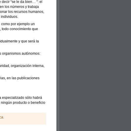
decir “se le da bien… “: el
ien los números y trabaja
ionar los recursos humanos,
 individuos.
o como por ejemplo un
o, todo conocimiento que
idualmente y que será la
sus organismos autónomos:
ridad, organización interna,
ias, en las publicaciones
a especializado sólo habrá
ningún producto o beneficio
ca.