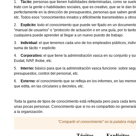
1.
Tácito
: personas que tienen habilidades determinadas, como se suele 
trato con la gente o habilidades sociales, que es creativo, que se le dan b
perfectamente en la dirección de presupuestos, personas que saben gest
etc. Todos esos “conocimientos innatos y difícilmente transmisibles a otros
2.
Explicito
: todo el conocimiento que puede ser fijado en un document
“manual de usuarios” o “protocolo de actuación o en una guía, por lo tant
cualquiera puede aprender al llegar a un nuevo puesto de trabajo.
3.
Individual
: el que tenemos cada uno de los empleados públicos, indiv
suma de tácito + explicito
4.
Corporativo:
el que tiene la administración vasca en su conjunto y 
Eustat, IVAP, Ihobe, etc.
5.
Interno:
básico para que la administración vasca funcione: sobre segu
presupuestos, control del personal, etc.
6.
Externo:
el conocimiento que se refleja en los informes, en las memor
que edita, en las circulares y decretos, etc.
Toda la gama de tipos de conocimiento está reflejada pero para cada tem
unas pocas personas. Conocimiento que si no es compartido no generará 
a la organización.
“Compartir el conocimiento” es la palabra mági