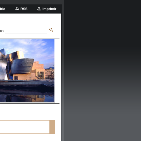
itio
RSS
Imprimir
ar: