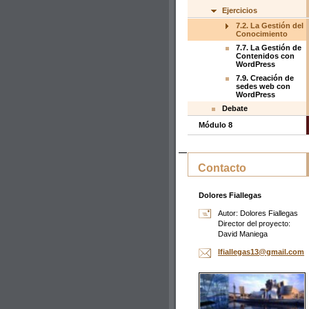
Ejercicios
7.2. La Gestión del
Conocimiento
7.7. La Gestión de
Contenidos con
WordPress
7.9. Creación de
sedes web con
WordPress
Debate
Módulo 8
Contacto
Dolores Fiallegas
Autor: Dolores Fiallegas
Director del proyecto:
David Maniega
lfialleg
as13@gma
il.com