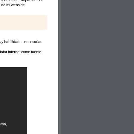
s contenidos impartidos en
n de mi webside.
s y habilidades necesarias
lotar Internet como fuente