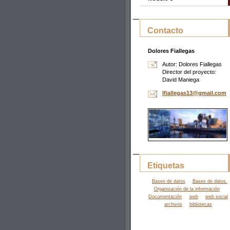
Contacto
Dolores Fiallegas
Autor: Dolores Fiallegas
Director del proyecto:
David Maniega
lfialleg
as13@gma
il.com
Etiquetas
Bases de datos
Bases de datos.
Organización de la información
Documentación
web
web social
archivos
bibliotecas