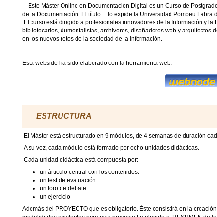
Este Máster Online en Documentación Digital es un Curso de Postgrado
de la Documentación. El título lo expide la Universidad Pompeu Fabra 
El curso está dirigido a profesionales innovadores de la Información y l
bibliotecarios, dumentalistas, archiveros, diseñadores web y arquitectos 
en los nuevos retos de la sociedad de la información.
Esta webside ha sido elaborado con la herramienta web:
ESTRUCTURA
El Máster está estructurado en 9 módulos, de 4 semanas de duración ca
A su vez, cada módulo está formado por ocho unidades didácticas.
Cada unidad didáctica está compuesta por:
un árticulo central con los contenidos.
un test de evaluación.
un foro de debate
un ejercicio
Además del PROYECTO que es obligatorio. Éste consistirá en la creación