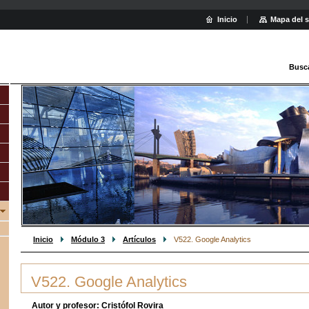
Inicio
Mapa del s
Busc
Inicio
Módulo 3
Artículos
V522. Google Analytics
V522. Google Analytics
Autor y profesor: Cristófol Rovira