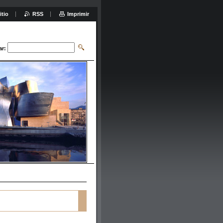
itio
RSS
Imprimir
ar: