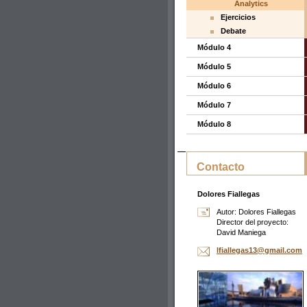
Analytics
Ejercicios
Debate
Módulo 4
Módulo 5
Módulo 6
Módulo 7
Módulo 8
Contacto
Dolores Fiallegas
Autor: Dolores Fiallegas
Director del proyecto:
David Maniega
lfialleg
as13@gma
il.com