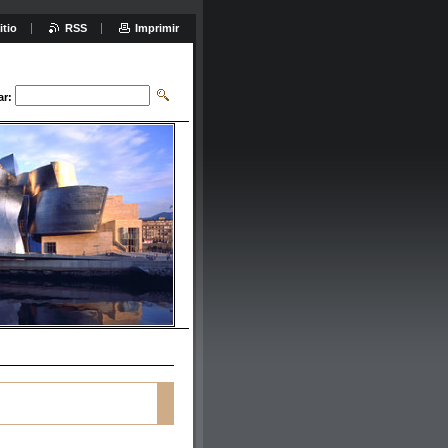
itio
RSS
Imprimir
ar: