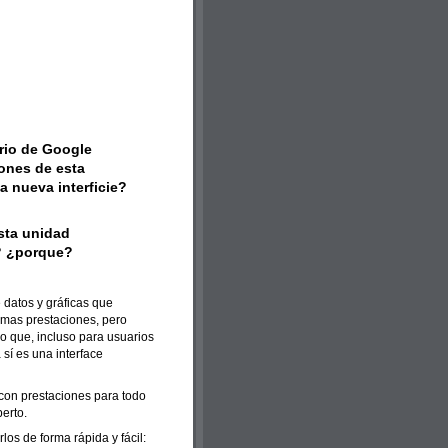
rio de Google
iones de esta
a nueva interficie?
sta unidad
i? ¿porque?
 datos y gráficas que
imas prestaciones, pero
o que, incluso para usuarios
 sí es una interface
 con prestaciones para todo
erto.
os de forma rápida y fácil: