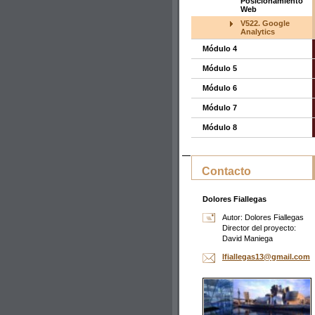
Posicionamiento
Web
V522. Google
Analytics
Módulo 4
Módulo 5
Módulo 6
Módulo 7
Módulo 8
Contacto
Dolores Fiallegas
Autor: Dolores Fiallegas
Director del proyecto:
David Maniega
lfialleg
as13@gma
il.com