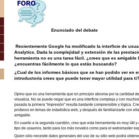
Enunciado del debate
Recientemente Google ha modificado la interficie de usua
Analytics. Dada la complejidad y extensión de las prestac
herramienta no es una tarea fácil. ¿crees que es amigable l
¿encuentras fácilmente lo que estás buscando?
¿Cual de los informes básicos que se han podido ver en e
introductoria crees que puede tener mayor utilidad para t
Opino que es una herramienta que en principio abruma por la cantidad de
visualiza. No se puede negar que es una interficie compleja y con muchis
pasada la primera "impresión" resulta bastante comprensible y lógica. Cre
profanos en temas de estadistica web, y después de familiarizarte con ella
amigable.
En cuanto a la segunda cuestión, creo que esta herramienta es muy útil y
tipo de usaurios, tanto para los más novatos como para el websmaster exp
Quien sólo necesite datos generales del uso de su sitio web podrá obtenerl