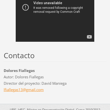
Contacto
Dolores Fiallegas
Autor: Dolores Fiallegas
Director del proyecto: David Maniega
lfialleg
as13@gma
il.com
UPF. IdEC. Máster en Documentación Digital. Curso 2010/2012