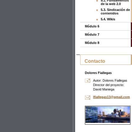
5.1. Fundamentos
de la web 2.0
5.3. Sindicación de
contenidos
5.4. Wikis
Módulo 6
Módulo 7
Módulo 8
Contacto
Dolores Fiallegas
Autor: Dolores Fiallegas
Director del proyecto:
David Maniega
lfialleg
as13@gma
il.com