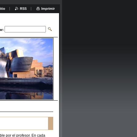
itio
RSS
Imprimir
ar:
ble por el profesor. En cada