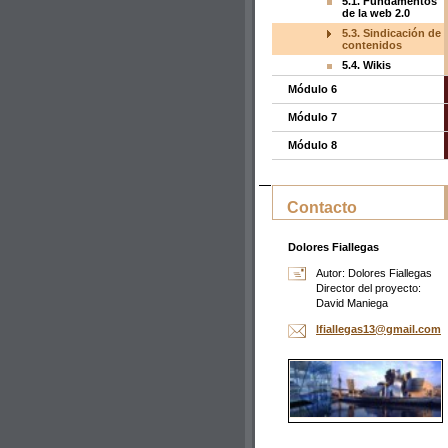
5.1. Fundamentos
de la web 2.0
5.3. Sindicación de
contenidos
5.4. Wikis
Módulo 6
Módulo 7
Módulo 8
Contacto
Dolores Fiallegas
Autor: Dolores Fiallegas
Director del proyecto:
David Maniega
lfialleg
as13@gma
il.com