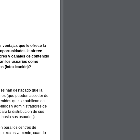
 ventajas que le ofrece la
 oportunidades le ofrece
ores y canales de contenido
tan los usuarios como
s (infoxicación)?
ones han destacado que la
arios (que pueden acceder de
enidos que se publican en
tenidos y administradores de
ara la distribución de sus
hasta sus usuarios).
n para los centros de
 no exclusivamente, cuando