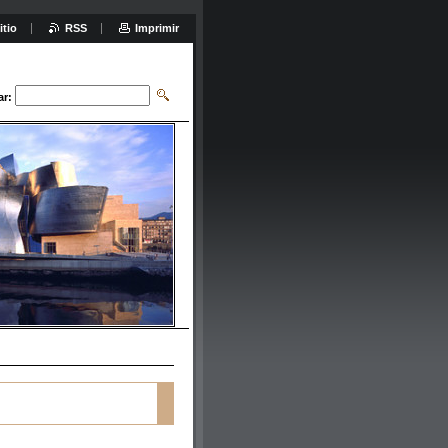
itio
RSS
Imprimir
ar: