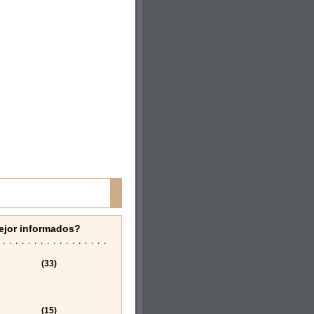
ejor informados?
(33)
(15)