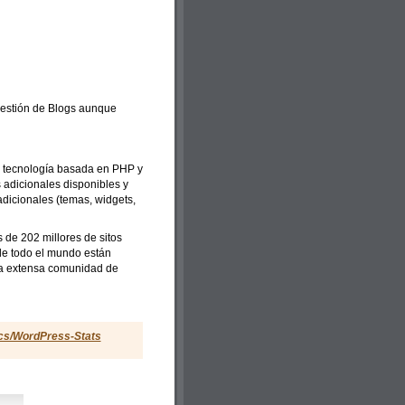
gestión de Blogs aunque
a tecnología basada en PHP y
 adicionales disponibles y
dicionales (temas, widgets,
de 202 millores de sitos
de todo el mundo están
na extensa comunidad de
ics/WordPress-Stats