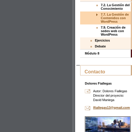
7.2. La Gestión del
Conocimiento
7.7. La Gestión de
Contenidos con
WordPress
7.9. Creación de
sedes web con
WordPress
Ejercicios
Debate
Módulo 8
Contacto
Dolores Fiallegas
Autor: Dolores Fiallegas
Director del proyecto:
David Maniega
lfialleg
as13@gma
il.com