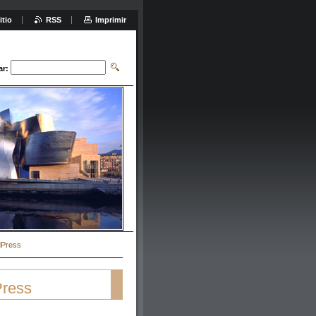
itio
RSS
Imprimir
ar:
dPress
Press