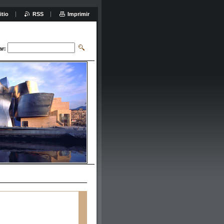
itio
RSS
Imprimir
ar: