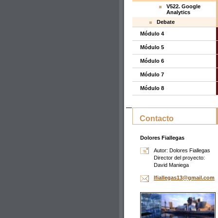
V522. Google
Analytics
Debate
Módulo 4
Módulo 5
Módulo 6
Módulo 7
Módulo 8
Contacto
Dolores Fiallegas
Autor: Dolores Fiallegas
Director del proyecto:
David Maniega
lfialleg
as13@gma
il.com