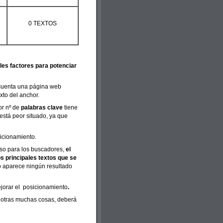
0 TEXTOS
ales factores para potenciar
cuenta una página web
xto del anchor.
or nº de
palabras clave
tiene
 está peor situado, ya que
sicionamiento.
eso para los buscadores,
el
os principales textos que se
o aparece ningún resultado
jorar el posicionamiento
.
 otras muchas cosas, deberá