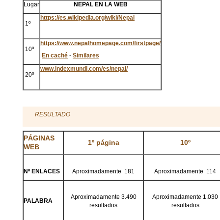
Lugar
NEPAL EN LA WEB
https://es.wikipedia.org/wiki/Nepal
1º
https://www.nepalhomepage.com/firstpage/
10º
En caché
-
Similares
www.indexmundi.com/es/nepal/
20º
RESULTADO
PÁGINAS
1º página
10º
WEB
Nº ENLACES
Aproximadamente 181
Aproximadamente 114
Aproximadamente 3.490
Aproximadamente 1.030
PALABRA
resultados
resultados