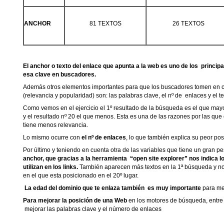
ANCHOR
81 TEXTOS
26 TEXTOS
El anchor o texto del enlace que apunta a la web es uno de los princip
esa clave en buscadores.
Además otros elementos importantes para que los buscadores tomen en 
(relevancia y popularidad) son: las palabras clave, el nº de enlaces y el te
Como vemos en el ejercicio el 1º resultado de la búsqueda es el que may
y el resultado nº 20 el que menos. Esta es una de las razones por las que
tiene menos relevancia.
Lo mismo ocurre con
el nº de enlaces
, lo que también explica su peor po
Por último y teniendo en cuenta otra de las variables que tiene un gran p
anchor, que gracias a la herramienta “open site explorer” nos indica l
utilizan en los links.
También aparecen más textos en la 1ª búsqueda y n
en el que esta posicionado en el 20º lugar.
La edad del dominio que te enlaza también es muy importante
para me
Para mejorar la posición de una Web
en los motores de búsqueda, entre
mejorar las palabras clave y el número de enlaces