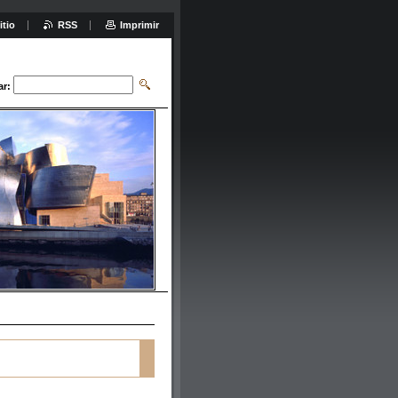
itio
RSS
Imprimir
ar: