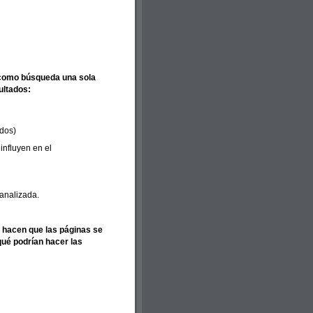
 como búsqueda una sola
ultados:
ados)
influyen en el
analizada.
, hacen que las páginas se
ué podrían hacer las