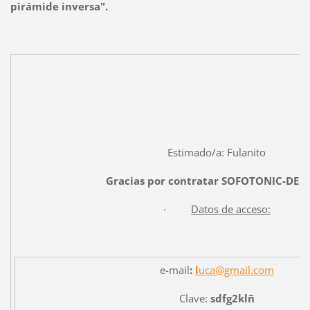
pirámide inversa".
Estimado/a: Fulanito
Gracias por contratar SOFOTONIC-DEL
·
Datos de acceso:
e-mail
:
l
uca@gmail.com
Clave:
sdfg2klñ