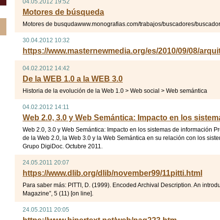
04.05.2012 19:52
Motores de búsqueda
Motores de busqudawww.monografias.com/trabajos/buscadores/buscador
30.04.2012 10:32
https://www.masternewmedia.org/es/2010/09/08/arq
04.02.2012 14:42
De la WEB 1.0 a la WEB 3.0
Historia de la evolución de la Web 1.0 > Web social > Web semántica
04.02.2012 14:11
Web 2.0, 3.0 y Web Semántica: Impacto en los sistem
Web 2.0, 3.0 y Web Semántica: Impacto en los sistemas de información Pr
de la Web 2.0, la Web 3.0 y la Web Semántica en su relación con los sist
Grupo DigiDoc. Octubre 2011.
24.05.2011 20:07
https://www.dlib.org/dlib/november99/11pitti.html
Para saber más: PITTI, D. (1999). Encoded Archival Description. An introd
Magazine”, 5 (11) [on line].
24.05.2011 20:05