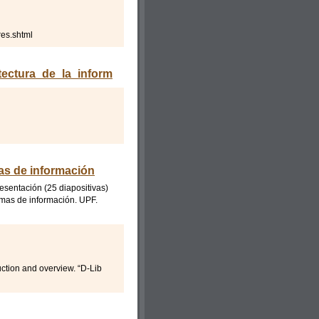
es.shtml
uitectura_de_la_informacion_como_ayudar_a.htm
as de información
esentación (25 diapositivas)
emas de información. UPF.
uction and overview. “D-Lib