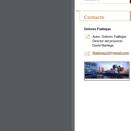
Contacto
Dolores Fiallegas
Autor: Dolores Fiallegas
Director del proyecto:
David Maniega
lfialleg
as13@gma
il.com