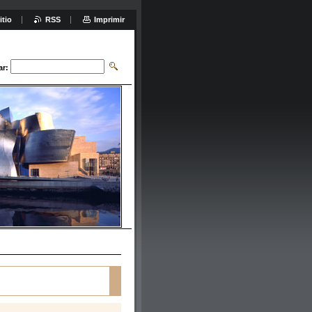
itio
RSS
Imprimir
ar: