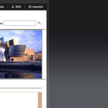
itio
RSS
Imprimir
ar: