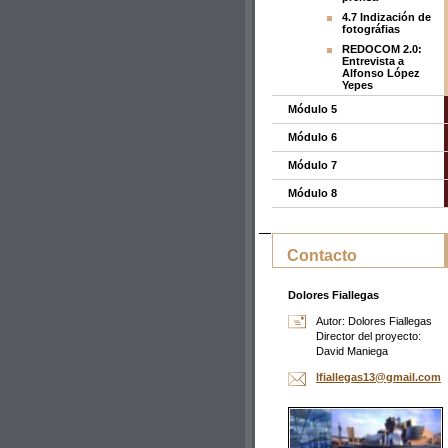
4.7 Indización de
fotográfias
REDOCOM 2.0:
Entrevista a
Alfonso López
Yepes
Módulo 5
Módulo 6
Módulo 7
Módulo 8
Contacto
Dolores Fiallegas
Autor: Dolores Fiallegas
Director del proyecto:
David Maniega
lfialleg
as13@gma
il.com