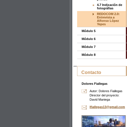
4.7 Indización de
fotográfias
REDOCOM 2.0:
Entrevista a
Alfonso López
Yepes
Módulo 5
Módulo 6
Módulo 7
Módulo 8
Contacto
Dolores Fiallegas
Autor: Dolores Fiallegas
Director del proyecto:
David Maniega
lfialleg
as13@gma
il.com