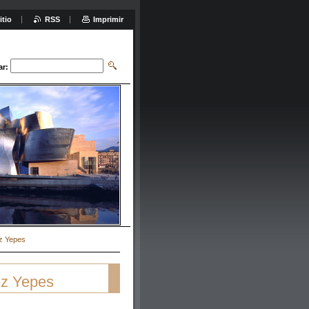
itio
RSS
Imprimir
ar:
z Yepes
ez Yepes