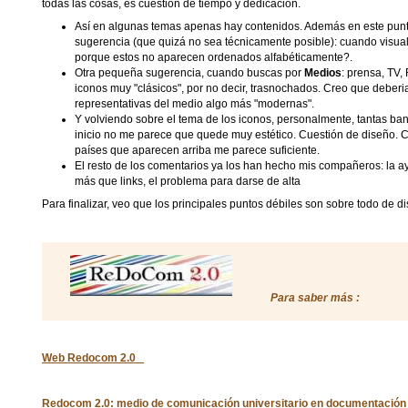
todas las cosas, es cuestión de tiempo y dedicación.
Así en algunas temas apenas hay contenidos. Además en este punt
sugerencia (que quizá no sea técnicamente posible): cuando visuali
porque estos no aparecen ordenados alfabéticamente?.
Otra pequeña sugerencia, cuando buscas por
Medios
: prensa, TV,
iconos muy "clásicos", por no decir, trasnochados. Creo que deber
representativas del medio algo más "modernas".
Y volviendo sobre el tema de los iconos, personalmente, tantas ba
inicio no me parece que quede muy estético. Cuestión de diseño. 
países que aparecen arriba me parece suficiente.
El resto de los comentarios ya los han hecho mis compañeros: la 
más que links, el problema para darse de alta
Para finalizar, veo que los principales puntos débiles son sobre todo de d
Para saber más :
Web Redocom 2
.0
Redocom 2.0: medio de comunicación universitario en documentación 