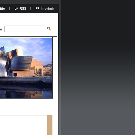
itio
RSS
Imprimir
ar: