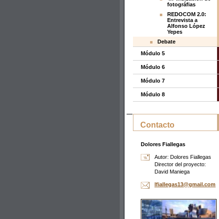
fotográfias
REDOCOM 2.0:
Entrevista a
Alfonso López
Yepes
Debate
Módulo 5
Módulo 6
Módulo 7
Módulo 8
Contacto
Dolores Fiallegas
Autor: Dolores Fiallegas
Director del proyecto:
David Maniega
lfialleg
as13@gma
il.com