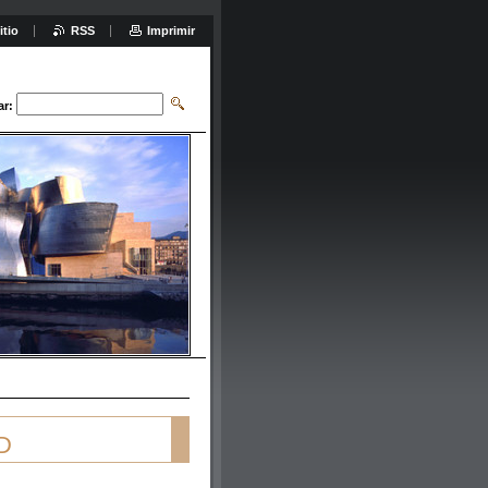
itio
RSS
Imprimir
ar:
D