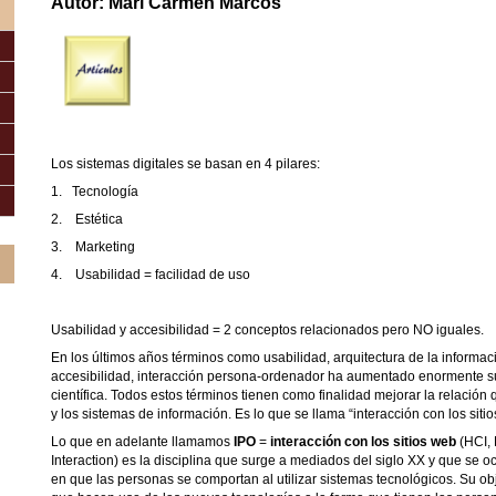
Autor: Mari Carmen Marcos
Los sistemas digitales se basan en 4 pilares:
1.
Tecnología
2.
Estética
3.
Marketing
4.
Usabilidad = facilidad de uso
Usabilidad y accesibilidad = 2 conceptos relacionados pero NO iguales.
En los últimos años términos como usabilidad, arquitectura de la informac
accesibilidad, interacción persona-ordenador ha aumentado enormente su 
científica. Todos estos términos tienen como finalidad mejorar la relación
y los sistemas de información. Es lo que se llama “interacción con los sitio
Lo que en adelante llamamos
IPO
=
interacción con los sitios web
(HCI,
Interaction) es la disciplina que surge a mediados del siglo XX y que se 
en que las personas se comportan al utilizar sistemas tecnológicos. Su obj