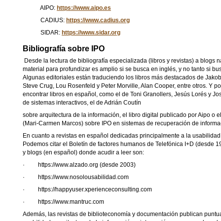
AIPO:
https://www.aipo.es
CADIUS:
https://www.cadius.org
SIDAR:
https://www.sidar.org
Bibliografía sobre IPO
Desde la lectura de bibliografía especializada (libros y revistas) a blogs 
material para profundizar es amplio si se busca en inglés, y no tanto si b
Algunas editoriales están traduciendo los libros más destacados de Jak
Steve Crug, Lou Rosenfeld y Peter Morville, Alan Cooper, entre otros. Y
encontrar libros en español, como el de Toni Granollers, Jesús Lorés y 
de sistemas interactivos, el de Adrián Coutín
sobre arquitectura de la información, el libro digital publicado por Aipo o 
(Mari-Carmen Marcos) sobre IPO en sistemas de recuperación de informa
En cuanto a revistas en español dedicadas principalmente a la usabilida
Podemos citar el Boletín de factores humanos de Telefónica I+D (desde 19
y blogs (en español) donde acudir a leer son:
·
https://www.alzado.org (desde 2003)
·
https://www.nosolousabilidad.com
·
https://happyuser.xperienceconsulting.com
·
https://www.mantruc.com
Además, las revistas de biblioteconomía y documentación publican puntua