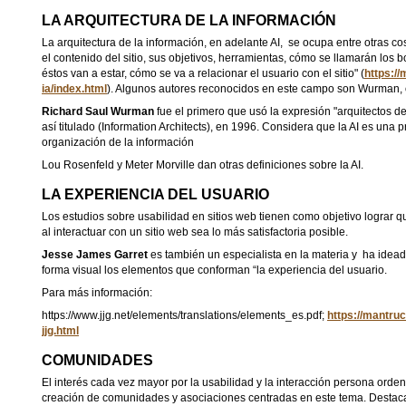
LA ARQUITECTURA DE LA INFORMACIÓN
La arquitectura de la información, en adelante AI, se ocupa entre otras cos
el contenido del sitio, sus objetivos, herramientas, cómo se llamarán los 
éstos van a estar, cómo se va a relacionar el usuario con el sitio" (
https://
ia/index.html
). Algunos autores reconocidos en este campo son Wurman, o
Richard Saul Wurman
fue el primero que usó la expresión "arquitectos de
así titulado (Information Architects), en 1996. Considera que la AI es una 
organización de la información
Lou Rosenfeld y Meter Morville dan otras definiciones sobre la AI.
LA EXPERIENCIA DEL USUARIO
Los estudios sobre usabilidad en sitios web tienen como objetivo lograr q
al interactuar con un sitio web sea lo más satisfactoria posible.
Jesse James Garret
es también un especialista en la materia y ha ide
forma visual los elementos que conforman “la experiencia del usuario.
Para más información:
https://www.jjg.net/elements/translations/elements_es.pdf;
https://mantruc
jjg.html
COMUNIDADES
El interés cada vez mayor por la usabilidad y la interacción persona orde
creación de comunidades y asociaciones centradas en este tema. Destaca