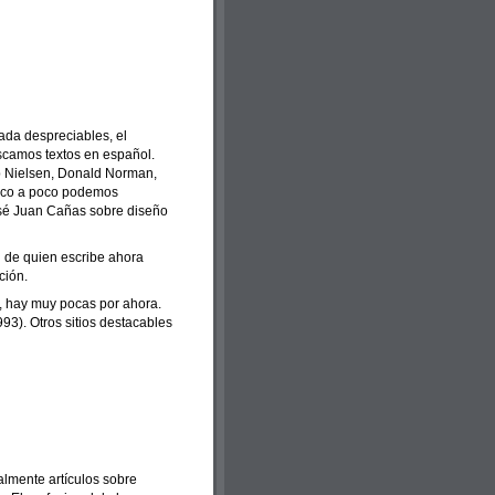
nada despreciables, el
uscamos textos en español.
ob Nielsen, Donald Norman,
 poco a poco podemos
José Juan Cañas sobre diseño
el de quien escribe ahora
ción.
d, hay muy pocas por ahora.
93). Otros sitios destacables
lmente artículos sobre