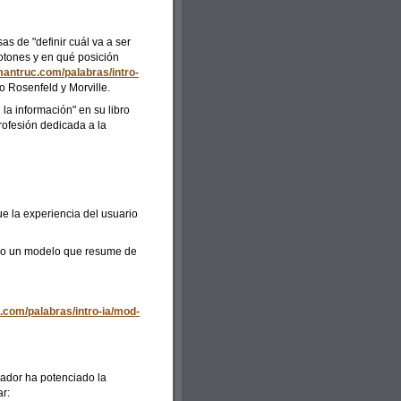
as de "definir cuál va a ser
botones y en qué posición
mantruc.com/palabras/intro-
 Rosenfeld y Morville.
 la información" en su libro
profesión dedicada a la
ue la experiencia del usuario
ado un modelo que resume de
.com/palabras/intro-ia/mod-
nador ha potenciado la
r: