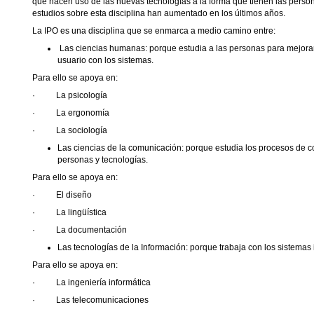
que hacen uso de las nuevas tecnologías a la forma que tienen las persona
estudios sobre esta disciplina han aumentado en los últimos años.
La IPO es una disciplina que se enmarca a medio camino entre:
Las ciencias humanas: porque estudia a las personas para mejorar
usuario con los sistemas.
Para ello se apoya en:
·
La psicología
·
La ergonomía
·
La sociología
Las ciencias de la comunicación: porque estudia los procesos de 
personas y tecnologías.
Para ello se apoya en:
·
El diseño
·
La lingüística
·
La documentación
Las tecnologías de la Información: porque trabaja con los sistemas 
Para ello se apoya en:
·
La ingeniería informática
·
Las telecomunicaciones