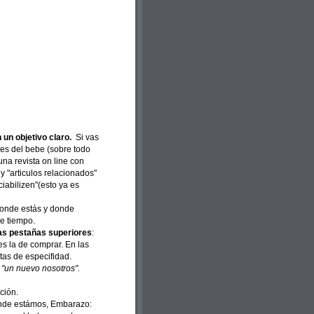
 un objetivo claro.
Si vas
es del bebe (sobre todo
na revista on line con
y "articulos relacionados"
iabilizen"(esto ya es
onde estás y donde
de tiempo.
 las pestañas superiores
:
s la de comprar. En las
tas de especifidad.
:
"un nuevo nosotros".
ción.
onde estámos, Embarazo: