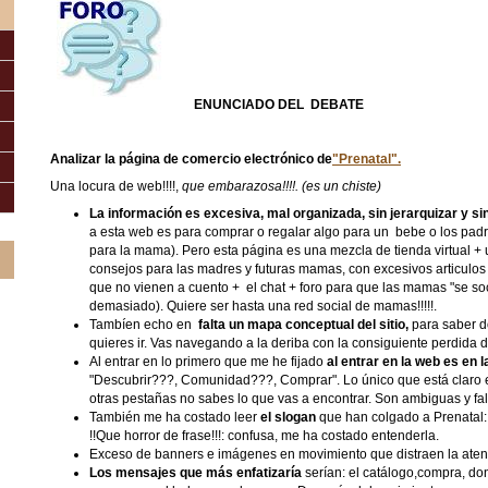
ENUNCIADO DEL DEBATE
Analizar la página de comercio electrónico de
"Prenatal".
Una locura de web!!!!,
que embarazosa!!!!. (es un chiste)
La información es excesiva, mal organizada, sin jerarquizar y sin
a esta web es para comprar o regalar algo para un bebe o los padr
para la mama). Pero esta página es una mezcla de tienda virtual + u
consejos para las madres y futuras mamas, con excesivos articulos 
que no vienen a cuento + el chat + foro para que las mamas "se soc
demasiado). Quiere ser hasta una red social de mamas!!!!!.
Tambíen echo en
falta un mapa conceptual del sitio,
para saber d
quieres ir. Vas navegando a la deriba con la consiguiente perdida 
Al entrar en lo primero que me he fijado
al entrar en la web es en
"Descubrir???, Comunidad???, Comprar". Lo único que está claro e
otras pestañas no sabes lo que vas a encontrar. Son ambiguas y fal
También me ha costado leer
el slogan
que han colgado a Prenatal
!!Que horror de frase!!!: confusa, me ha costado entenderla.
Exceso de banners e imágenes en movimiento que distraen la aten
Los mensajes que más enfatizaría
serían: el catálogo,compra, d