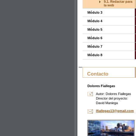
9.1. Redactar para
la web
Módulo 3
Módulo 4
Módulo 5
Módulo 6
Módulo 7
Módulo 8
Contacto
Dolores Fiallegas
Autor: Dolores Fiallegas
Director del proyecto:
David Maniega
lfialleg
as13@gma
il.com