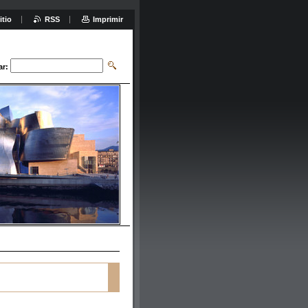
itio
RSS
Imprimir
ar: